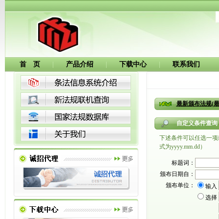
首 页
|
产品介绍
|
下载中心
|
联系我们
最新颁布法规(最
自定义条件查询
下述条件可以任选一项
式为yyyy.mm.dd）
标题词：
颁布日期自：
颁布单位：
输入
选择